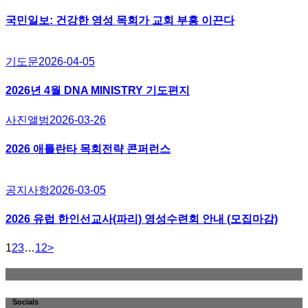
국민일보: 건강한 영성 목회가 교회 부흥 이끈다
기도문
2026-04-05
2026년 4월 DNA MINISTRY 기도편지
사진앨범
2026-03-26
2026 애틀란타 목회전략 콘퍼런스
공지사항
2026-03-05
2026 유럽 한인선교사(파리) 영성수련회 안내 (모집마감)
Page
Page
Page
Page
1
2
3
…
12
>
글
페
이
Socials