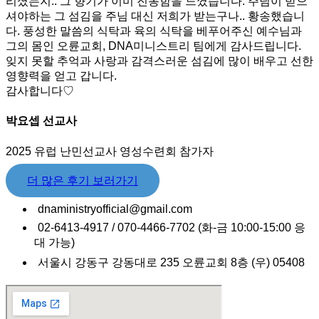
리셨는지.. 그 향기가 이미 진동함을 느꼈습니다. 주님이 받으
셔야하는 그 섬김을 주님 대신 저희가 받는구나.. 황송했습니
다. 풍성한 말씀의 식탁과 육의 식탁을 베푸어주신 예수님과
그의 몸인 오륜교회, DNA미니스트리 팀에게 감사드립니다.
잊지 못할 추억과 사랑과 감격스러운 섬김에 많이 배우고 선한
영향력을 얻고 갑니다.
감사합니다♡
박요셉 선교사
2025 유럽 난민선교사 영성수련회 참가자
더 많은 후기 보러가기
dnaministryofficial@gmail.com
02-6413-4917 / 070-4466-7702 (화-금 10:00-15:00 응
대 가능)
서울시 강동구 강동대로 235 오륜교회 8층 (우) 05408