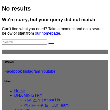
No results
We're sorry, but your query did not match
Can't find what you need? Take a moment and do a search
below or start from
our homepage
.
Socials
Facebook
Instagram
Youtube
Menu
Home
DNA MINISTRY
기관 소개 | About Us
섬기는 사람들 | Our Team