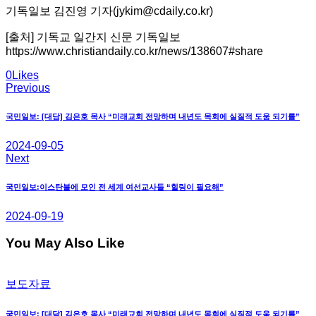
기독일보 김진영 기자(jykim@cdaily.co.kr)
[출처] 기독교 일간지 신문 기독일보
https://www.christiandaily.co.kr/news/138607#share
0
Likes
Previous
글
탐
국민일보: [대담] 김은호 목사 “미래교회 전망하며 내년도 목회에 실질적 도움 되기를”
색
2024-09-05
Next
국민일보:이스탄불에 모인 전 세계 여선교사들 “힐링이 필요해”
2024-09-19
You May Also Like
보도자료
국민일보: [대담] 김은호 목사 “미래교회 전망하며 내년도 목회에 실질적 도움 되기를”